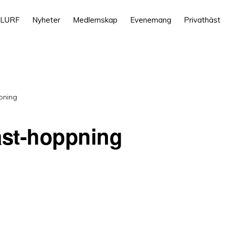
 LURF
Nyheter
Medlemskap
Evenemang
Privathäst
pning
äst-hoppning