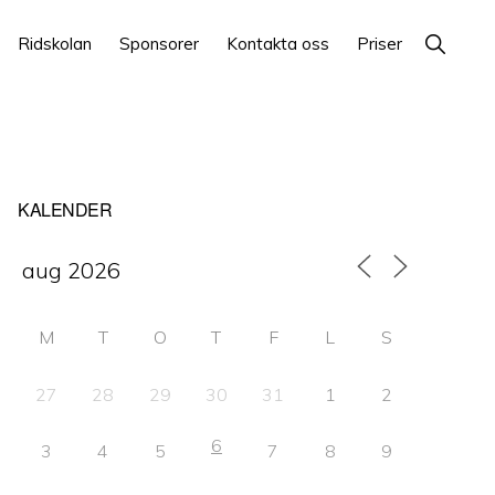
Show
Ridskolan
Sponsorer
Kontakta oss
Priser
Search
Primärt
KALENDER
sidofält
M
T
O
T
F
L
S
27
28
29
30
31
1
2
6
3
4
5
7
8
9