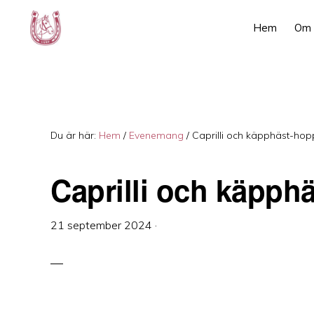
Hoppa
Hoppa
Hoppa
Hem
Om
till
till
till
huvudnavigering
huvudinnehåll
det
LURF
Luspens
primära
Ryttarförening
sidofältet
–
Din
Du är här:
Hem
/
Evenemang
/
Caprilli och käpphäst-hop
ridskola
Caprilli och käpph
i
Västerbotten
21 september 2024
·