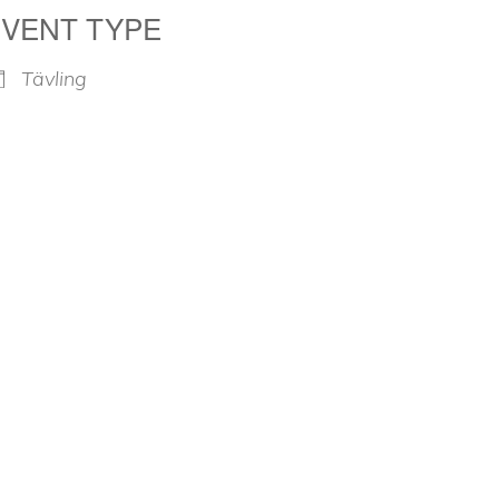
EVENT TYPE
Tävling
iCalendar
Office 365