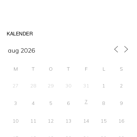
Primärt
KALENDER
sidofält
M
T
O
T
F
L
S
27
28
29
30
31
1
2
7
3
4
5
6
8
9
10
11
12
13
14
15
16