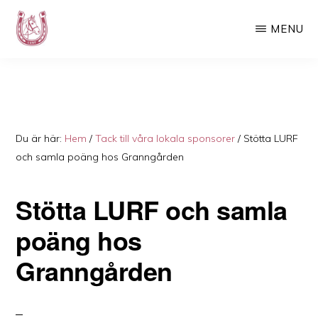
Hoppa
Hoppa
MENU
till
till
huvudinnehåll
det
LURF
Luspens
primära
Ryttarförening
sidofältet
–
Din
Du är här:
Hem
/
Tack till våra lokala sponsorer
/
Stötta LURF
ridskola
och samla poäng hos Granngården
i
Stötta LURF och samla
Västerbotten
poäng hos
Granngården