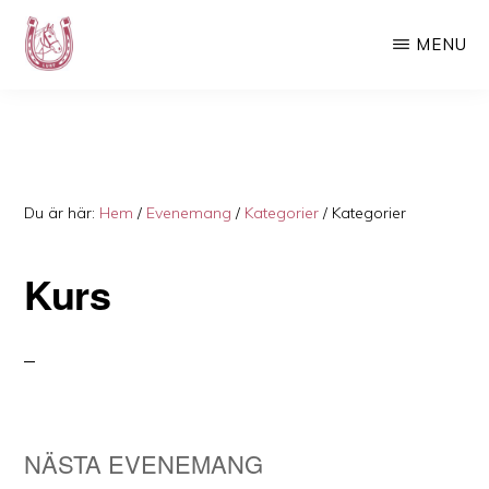
Hoppa
Hoppa
MENU
till
till
huvudinnehåll
det
LURF
Luspens
primära
Ryttarförening
sidofältet
–
Din
Du är här:
Hem
/
Evenemang
/
Kategorier
/
Kategorier
ridskola
Kurs
i
Västerbotten
NÄSTA EVENEMANG