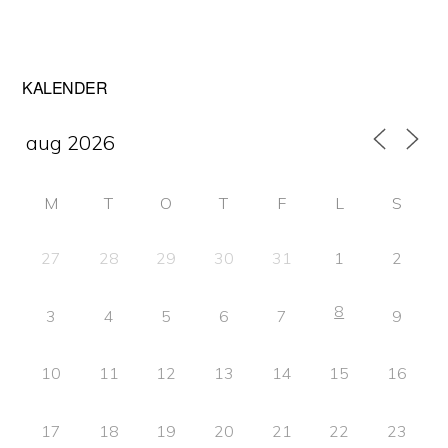
Primärt
KALENDER
sidofält
M
T
O
T
F
L
S
27
28
29
30
31
1
2
8
3
4
5
6
7
9
10
11
12
13
14
15
16
17
18
19
20
21
22
23