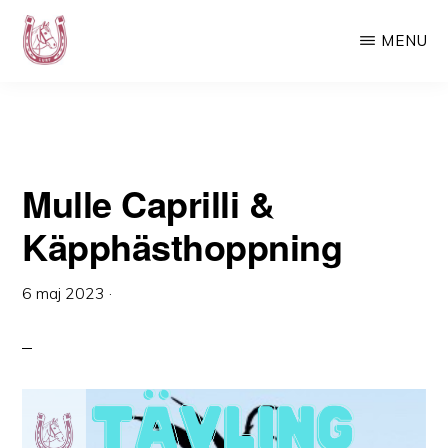
Käpphästhoppning
Hoppa
Hoppa
MENU
till
till
huvudinnehåll
det
LURF
Luspens
primära
Ryttarförening
sidofältet
–
Mulle Caprilli &
Din
ridskola
Käpphästhoppning
i
Västerbotten
6 maj 2023
·