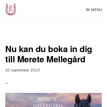
till Merete Mellegård
Hoppa
Hoppa
MENU
till
till
huvudinnehåll
det
LURF
Luspens
primära
Ryttarförening
sidofältet
–
Nu kan du boka in dig
Din
ridskola
till Merete Mellegård
i
Västerbotten
20 september 2023
·