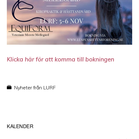
Klicka här för att komma till bokningen
Nyheter från LURF
Primärt
KALENDER