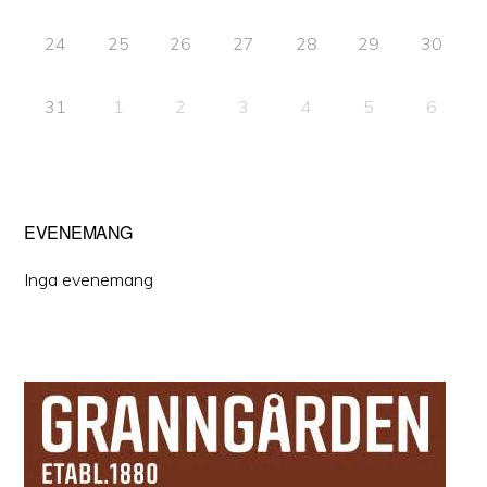
24
25
26
27
28
29
30
31
1
2
3
4
5
6
EVENEMANG
Inga evenemang