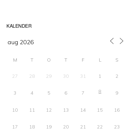
Primärt
KALENDER
sidofält
M
T
O
T
F
L
S
27
28
29
30
31
1
2
8
3
4
5
6
7
9
10
11
12
13
14
15
16
17
18
19
20
21
22
23