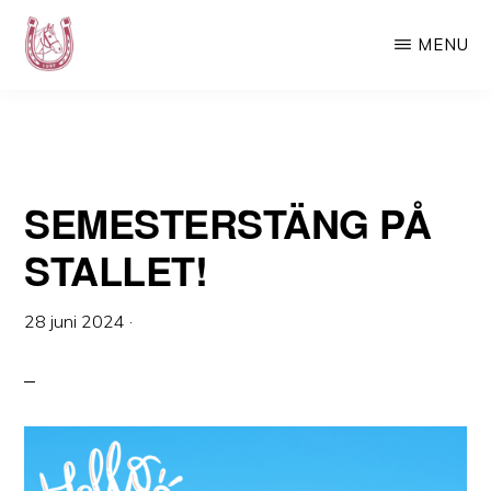
STALLET!
Hoppa
Hoppa
MENU
till
till
huvudinnehåll
det
LURF
Luspens
primära
Ryttarförening
sidofältet
–
SEMESTERSTÄNG PÅ
Din
ridskola
STALLET!
i
Västerbotten
28 juni 2024
·