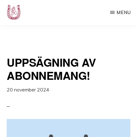
ABONNEMANG!
Hoppa
Hoppa
MENU
till
till
huvudinnehåll
det
LURF
Luspens
primära
Ryttarförening
sidofältet
–
UPPSÄGNING AV
Din
ridskola
ABONNEMANG!
i
Västerbotten
20 november 2024
·