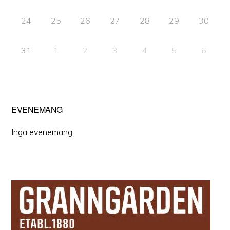
24
25
26
27
28
29
30
31
1
2
3
4
5
6
EVENEMANG
Inga evenemang