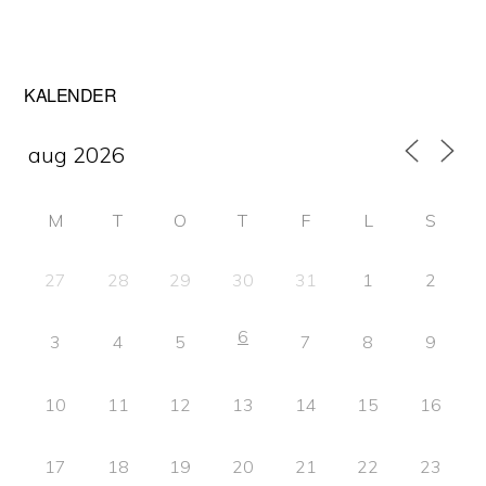
Primärt
KALENDER
sidofält
M
T
O
T
F
L
S
27
28
29
30
31
1
2
6
3
4
5
7
8
9
10
11
12
13
14
15
16
17
18
19
20
21
22
23