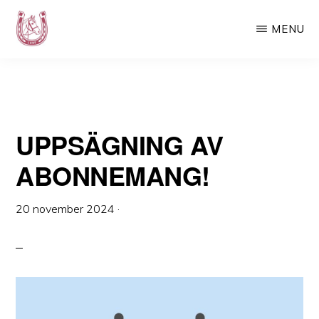
ABONNEMANG!
Hoppa
Hoppa
MENU
till
till
huvudinnehåll
det
LURF
Luspens
primära
Ryttarförening
sidofältet
–
UPPSÄGNING AV
Din
ridskola
ABONNEMANG!
i
Västerbotten
20 november 2024
·