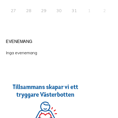
27
28
29
30
31
1
2
EVENEMANG
Inga evenemang