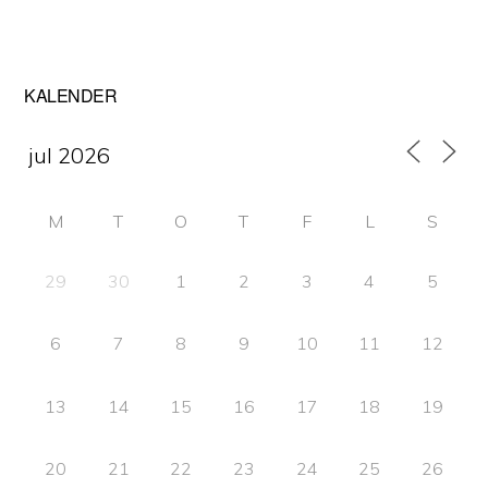
Primärt
KALENDER
sidofält
M
T
O
T
F
L
S
29
30
1
2
3
4
5
6
7
8
9
10
11
12
13
14
15
16
17
18
19
20
21
22
23
24
25
26